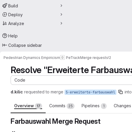
Build
Deploy
Analyze
Help
Collapse sidebar
Pedestrian Dynamics Empiricism
PeTrack
Merge requests
!2
Resolve "Erweiterte Farbausw
Code
d.kilic
requested to merge
into
5-erweiterte-farbauswahl
Overview
Commits
Pipelines
Change
17
25
1
Farbauswahl Merge Request