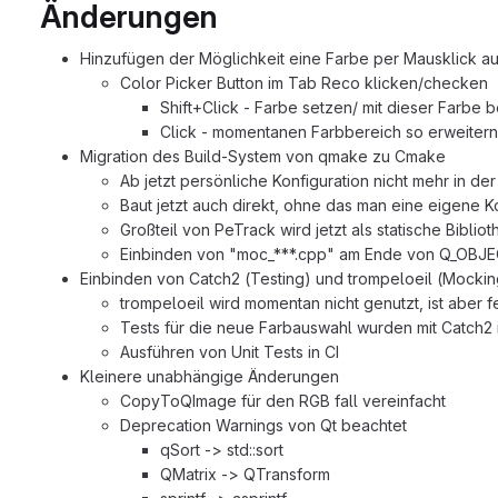
Änderungen
Hinzufügen der Möglichkeit eine Farbe per Mausklick 
Color Picker Button im Tab Reco klicken/checken
Shift+Click - Farbe setzen/ mit dieser Farbe 
Click - momentanen Farbbereich so erweitern, 
Migration des Build-System von qmake zu Cmake
Ab jetzt persönliche Konfiguration nicht mehr in d
Baut jetzt auch direkt, ohne das man eine eigene K
Großteil von PeTrack wird jetzt als statische Bib
Einbinden von "moc_***.cpp" am Ende von Q_OBJ
Einbinden von Catch2 (Testing) und trompeloeil (Mocking
trompeloeil wird momentan nicht genutzt, ist aber 
Tests für die neue Farbauswahl wurden mit Catch2 
Ausführen von Unit Tests in CI
Kleinere unabhängige Änderungen
CopyToQImage für den RGB fall vereinfacht
Deprecation Warnings von Qt beachtet
qSort -> std::sort
QMatrix -> QTransform