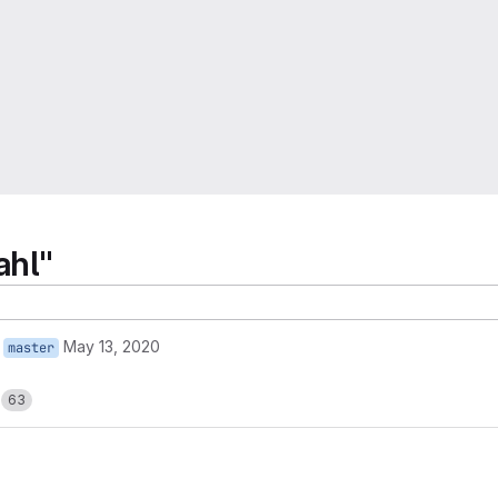
ahl"
May 13, 2020
master
s
63