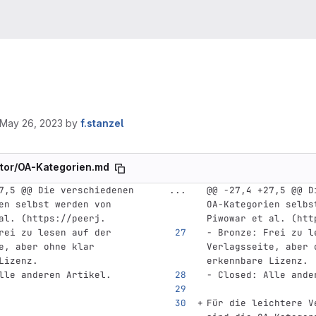
May 26, 2023
by
f.stanzel
tor/OA-Kategorien.md
7,5 @@ Die verschiedenen 
...
@@ -27,4 +27,5 @@ D
en selbst werden von 
OA-Kategorien selbst
al. (https://peerj.
Piwowar et al. (htt
rei zu lesen auf der 
-
 Bronze: Frei zu l
e, aber ohne klar 
Verlagsseite, aber 
Lizenz.
erkennbare Lizenz.
lle anderen Artikel.
-
 Closed: Alle ande
Für die leichtere V