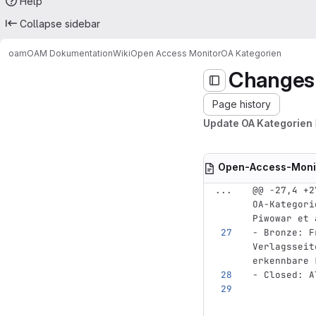
Help
Collapse sidebar
oam
OAM Dokumentation
Wiki
Open Access Monitor
OA Kategorien
Changes
Page history
Update OA Kategorien
Open-Access-Moni
...
@@ -27,4 +2
OA-Kategori
Piwowar et 
-
 Bronze: F
Verlagsseit
erkennbare 
-
 Closed: A