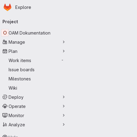
Homepage
Skip to main content
Explore
Primary navigation
Project
O
OAM Dokumentation
Manage
Plan
Work items
-
Issue boards
Milestones
Wiki
Deploy
Operate
Monitor
Analyze