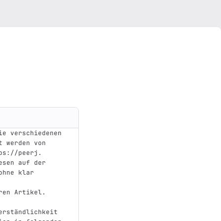
ie verschiedenen 
 werden von 
ps://peerj.
esen auf der 
ohne klar 
ren Artikel.
erständlichkeit 