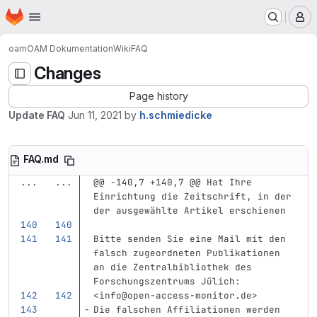
Homepage
Skip to main content
M
oam
OAM Dokumentation
Wiki
FAQ
Changes
Page history
Update FAQ
Jun 11, 2021
by
h.schmiedicke
FAQ.md
...
...
@@ -140,7 +140,7 @@ Hat Ihre 
Einrichtung die Zeitschrift, in der 
der ausgewählte Artikel erschienen
Bitte senden Sie eine Mail mit den 
falsch zugeordneten Publikationen 
an die Zentralbibliothek des 
Forschungszentrums Jülich:  
<info@open-access-monitor.de>
Die falschen Affiliationen werden 