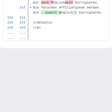
wir 
nach M
öglich
keit
 korrigieren.
Die falschen Affiliationen werden 
wir 
- soweit m
öglich
 -
 korrigieren.
</details>
</p>
...
...
...
...