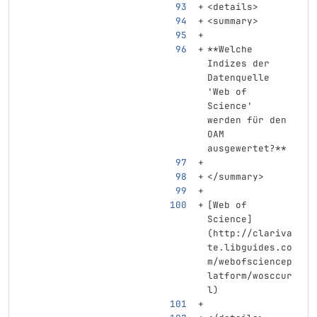
<details>
<summary>
**Welche 
Indizes der 
Datenquelle 
'Web of 
Science' 
werden für den 
OAM 
ausgewertet?**
</summary>
[
Web of 
Science
]
(
http://clariva
te.libguides.co
m/webofsciencep
latform/wosccur
l
)