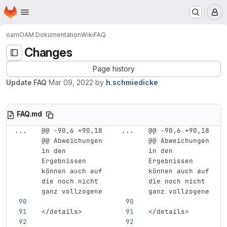
Homepage
Skip to main content
M
oam
OAM Dokumentation
Wiki
FAQ
Changes
Page history
Update FAQ
Mar 09, 2022
by
h.schmiedicke
FAQ.md
...
@@ -90,6 +90,18 
...
@@ -90,6 +90,18 
@@ Abweichungen 
@@ Abweichungen 
in den 
in den 
Ergebnissen 
Ergebnissen 
können auch auf 
können auch auf 
die noch nicht 
die noch nicht 
ganz vollzogene
ganz vollzogene
</details>
</details>